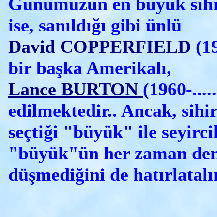
Günümüzün en büyük sihi
ise, sanıldığı gibi ünlü
David COPPERFIELD
(19
bir başka Amerikalı,
Lance BURTON
(1960-....
edilmektedir.. Ancak, sihi
seçtiği "büyük" ile seyircil
"büyük"ün her zaman de
düşmediğini de hatırlatalı