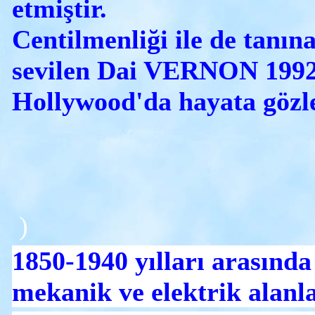
etmiştir.
Centilmenliği ile de tanın
sevilen Dai VERNON 1992
Hollywood'da hayata gözl
)
1850-1940 yılları arasında
mekanik ve elektrik alanl