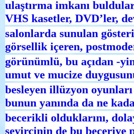
ulaştırma imkanı buldular
VHS kasetler, DVD’ler, de
salonlarda sunulan gösteril
görsellik içeren, postmod
görünümlü, bu açıdan -yin
umut ve mucize duygusun
besleyen illüzyon oyunlar
bunun yanında da ne kad
becerikli olduklarını, dolay
seyircinin de bu beceriye 