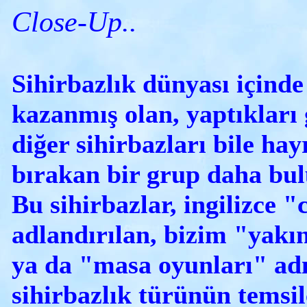
Close-Up..
Sihirbazlık dünyası içind
kazanmış olan, yaptıkları g
diğer sihirbazları bile hay
bırakan bir grup daha bu
Bu sihirbazlar, ingilizce "
adlandırılan, bizim "yakın
ya da "masa oyunları" adı
sihirbazlık türünün temsil