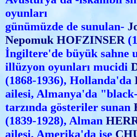
oyunları
günümüzde de sunulan-
J
Nepomuk HOFZINSER
(
İngiltere'de büyük sahne u
illüzyon oyunları mucidi
(1868-1936), Hollanda'da
ailesi, Almanya'da "blac
tarzında gösteriler sunan
(1839-1928), Alman
HER
ailesi, Amerika'da ise
CH