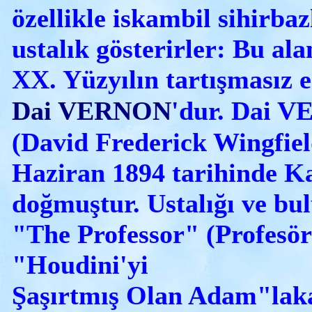
özellikle iskambil sihirba
ustalık gösterirler: Bu al
XX. Yüzyılın tartışmasız 
Dai VERNON
'dur.
Dai V
(David Frederick Wingfiel
Haziran 1894
tarihinde K
doğmuştur. Ustalığı ve bul
"The Professor" (Profesör
"Houdini'yi
Şaşırtmış Olan Adam"laka