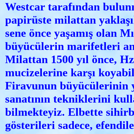
Westcar tarafından bulun
papirüste milattan yaklaş
sene önce yaşamış olan Mıs
büyücülerin marifetleri anl
Milattan 1500 yıl önce, H
mucizelerine karşı koyabi
Firavunun büyücülerinin 
sanatının tekniklerini kul
bilmekteyiz. Elbette sihir
gösterileri sadece, efendile