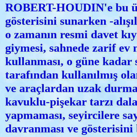
ROBERT-HOUDIN'e bu ü
gösterisini sunarken -alışı
o zamanın resmi davet kıy
giymesi, sahnede zarif ev 
kullanması, o güne kadar 
tarafından kullanılmış ola
ve araçlardan uzak durması
kavuklu-pişekar tarzı dal
yapmaması, seyircilere say
davranması ve gösterisini 