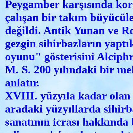
Peygamber karşısında ko
çalışan bir takım büyücüle
değildi. Antik Yunan ve 
gezgin sihirbazların yaptı
oyunu" gösterisini Alciph
M. S. 200 yılındaki bir m
anlatır.
XVIII. yüzyıla kadar olan 
aradaki yüzyıllarda sihirb
sanatının icrası hakkında 