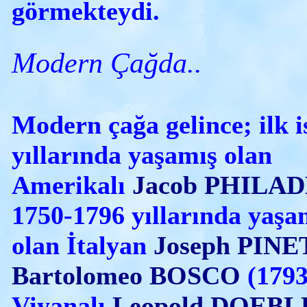
görmekteydi.
Modern Çağda..
Modern çağa gelince; ilk 
yıllarında yaşamış olan
Amerikalı
Jacob PHILA
1750-1796 yıllarında yaşa
olan İtalyan
Joseph PINE
Bartolomeo BOSCO
(1793
Viyanalı
Leopold DOEBL