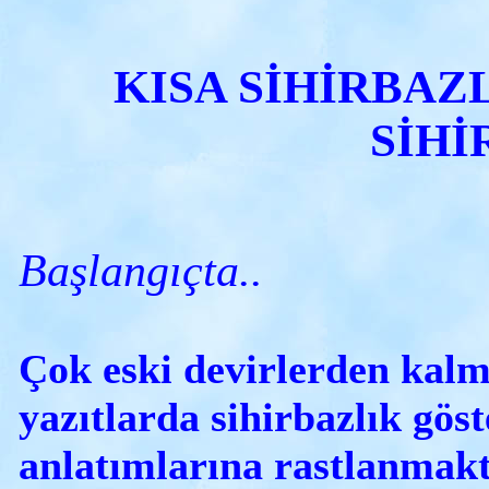
KISA SİHİRBAZ
SİH
Başlangıçta..
Çok eski devirlerden kalm
yazıtlarda sihirbazlık göst
anlatımlarına rastlanmakt