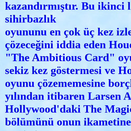
kazandırmıştır. Bu ikinci l
sihirbazlık
oyununu en çok üç kez izl
çözeceğini iddia eden Hou
"The Ambitious Card" o
sekiz kez göstermesi ve H
oyunu çözememesine borçl
yılından itibaren Larsen A
Hollywood'daki The Magic
bölümünü onun ikametine 