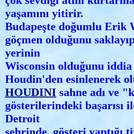
çok sevdiği atını kurtarma
yaşamını yitirir.
Budapeşte doğumlu Erik 
göçmen olduğunu saklayı
yerinin
Wisconsin olduğunu iddia 
Houdin'den esinlenerek o
HOUDINI
sahne adı ve "k
gösterilerindeki başarısı i
Detroit
şehrinde, gösteri yaptığı 