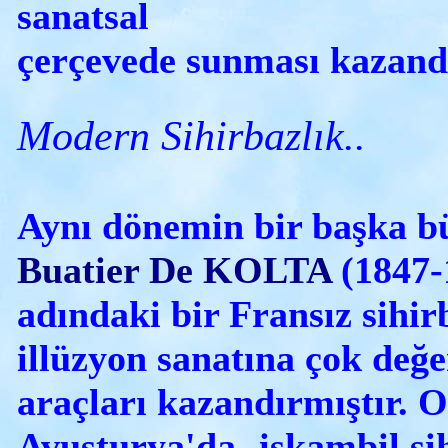
sanatsal
çerçevede sunması kazandı
Modern Sihirbazlık..
Aynı dönemin bir başka bü
Buatier De KOLTA
(1847-
adındaki bir Fransız sihir
illüzyon sanatına çok değe
araçları kazandırmıştır. O
Avusturya'da -iskambil sih