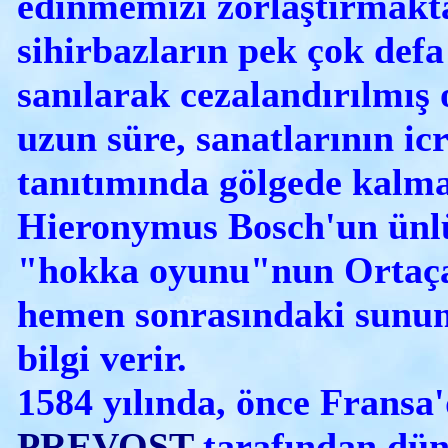
edinmemizi zorlaştırmakta
sihirbazların pek çok def
sanılarak cezalandırılmış 
uzun süre, sanatlarının icr
tanıtımında gölgede kalma
Hieronymus Bosch'un ünlü
"hokka oyunu"nun Ortaç
hemen sonrasındaki sunu
bilgi verir.
1584 yılında, önce Fransa
PREVOST
tarafından dün