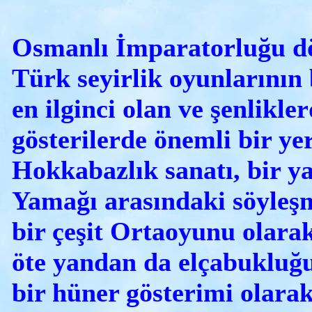
Osmanlı İmparatorluğu d
Türk seyirlik oyunlarının 
en ilginci olan ve şenlikle
gösterilerde önemli bir ye
Hokkabazlık sanatı, bir y
Yamağı arasındaki söyleşm
bir çeşit Ortaoyunu olara
öte yandan da elçabukluğu
bir hüner gösterimi olara