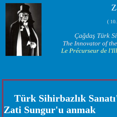
Z
( 10
Çağdaş Türk Si
The Innovator of th
Le Précurseur de l'I
....
....
Türk Sihirbazlık Sanatı
Zati Sungur'u anmak