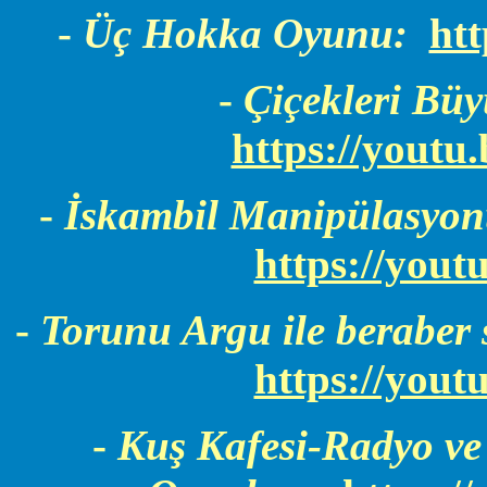
-
Üç Hokka Oyunu:
ht
-
Çiçekleri Bü
https://you
-
İskambil Manipülasyonu
https://you
-
Torunu Argu ile beraber
https://you
-
Kuş Kafesi-Radyo ve