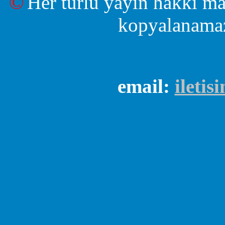
©
Her türlü yayın hakkı ma
kopyalanamaz
email:
ileti